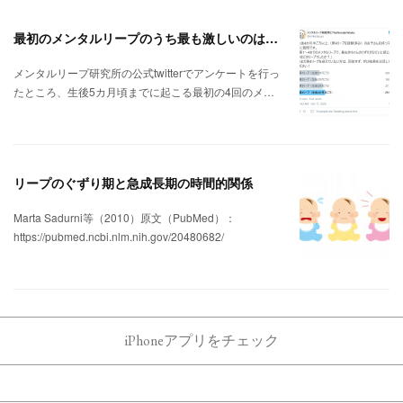
最初のメンタルリープのうち最も激しいのは3回目と4回目
メンタルリープ研究所の公式twitterでアンケートを行っ
たところ、生後5カ月頃までに起こる最初の4回のメ…
リープのぐずり期と急成長期の時間的関係
Marta Sadurni等（2010）原文（PubMed）：
https://pubmed.ncbi.nlm.nih.gov/20480682/
iPhoneアプリをチェック