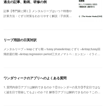
過去の記事、動画、研修の例
記事【専門家に聞く】メンタルリープはいつ？特徴や
計算方法・ぐずり対策をわかりやすく解説〈子供英…
リープ用語の日英対訳
メンタルリープ = leapぐずり期 = fussy phase&nbsp;ぐずり =&nbsp;fussy回
帰的退行期 =&nbsp;regression period三大オノマトペ：エンエン・イライ…
ワンダウィークのアプリへのよくある質問
1. 質問内容①アプリは解約できるのか？②カレンダーの見方③予定日ではな
く誕生日で登録してもよいのか？2. 解答①アプリは解約できるのか？この…