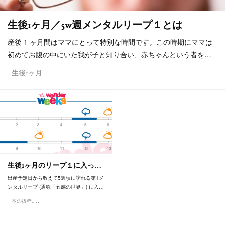
生後1ヶ月／5w週メンタルリープ１とは
産後 1 ヶ月間はママにとって特別な時間です。この時期にママは
初めてお腹の中にいた我が子と知り合い、赤ちゃんという者を…
生後1ヶ月
生後1ヶ月のリープ１に入っ…
出産予定日から数えて5週頃に訪れる第1メ
ンタルリープ (通称「五感の世界」) に入…
本の抜粋
生後5ヶ月間のリープのぐずり方まとめ
生後1ヶ月